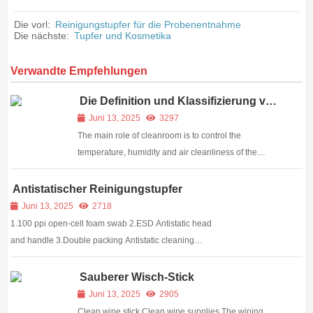
Die vorl:
Reinigungstupfer für die Probenentnahme
Die nächste:
Tupfer und Kosmetika
Verwandte Empfehlungen
Die Definition und Klassifizierung von
Reinräumen
Juni 13, 2025
3297
The main role of cleanroom is to control the
temperature, humidity and air cleanliness of the
environment products face with, so as to manufacture
the product in a relatively good condition. This
Antistatischer Reinigungstupfer
environment or space is that we call cleanroom. Eac...
Juni 13, 2025
2718
1.100 ppi open-cell foam swab 2.ESD Antistatic head
and handle 3.Double packing Antistatic cleaning
swab 4.RoHs, CE, ISO90 ESD series cleaning swab
Antistatic cleaning foam swab Description Meditech’s
Sauberer Wisch-Stick
Anti-static cleaning Swab is a good substitute...
Juni 13, 2025
2905
Clean wipe stick,Clean wipe supplies The wiping