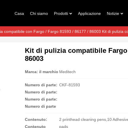
Casa
Chi siamo
Prodotti
Applicazione
Notizie
izia compatibile con Fargo
/ Fargo 81593 / 86177 / 86003 Kit di pulizia c
Kit di pulizia compatibile Fargo
86003
Marca: il marchio
Meditech
Numero di parte:
CKF-81593
Numero di parte:
Numero di parte:
Numero di parte
Contenuto:
2 printhead cleaning pens,10 Adhesiv
Contenuto
pads