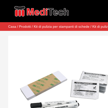
Casa
/
Prodotti
/
Kit di pulizia per stampanti di schede
/
Kit di pul