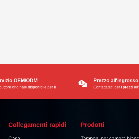
rvizio OEM/ODM
Prezzo all'ingrosso
uttore originale disponibile per il
Contattateci per i prezzi al
vizio OEM/ODM.
Collegamenti rapidi
Prodotti
Casa
Tamponi per camera bian