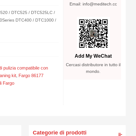
Email: info@meditech.cc
520 / DTC525 / DTC525LC /
0Series DTC400 / DTC1000 /
Add My WeChat
Cercasi distributore in tutto il
di pulizia compatibile con
mondo.
ning kit
,
Fargo 86177
di Fargo
Categorie di prodotti