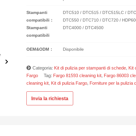
Stampanti
DTC510 / DTC515 / DTC515LC / DTC
compatibili：
DTC550 / DTC710 / DTC720 / HDP60
Stampanti
DTC4000 / DTC4500
compatibili
OEM&ODM：
Disponibile
Categoria:
Kit di pulizia per stampanti di schede
,
Kit 
Fargo
Tag:
Fargo 81593 cleaning kit
,
Fargo 86003 clea
cleaning kit
,
Kit di pulizia Fargo
,
Forniture per la pulizia 
Invia la richiesta