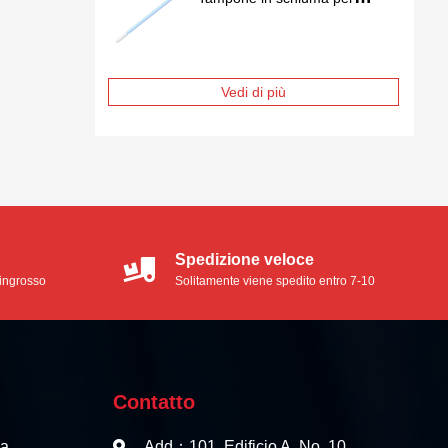
camera bianca FS741
Vedi di più
Spedizione veloce
l'ingrosso
Solitamente viene spedito entro 7-10
giorni lavorativi
Contatto
ca
Add：101, Edificio A, No. 10,