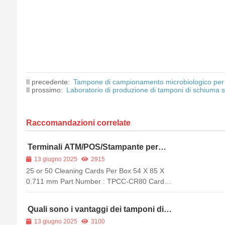
Il precedente:
Tampone di campionamento microbiologico per l
Il prossimo:
Laboratorio di produzione di tamponi di schiuma 
Raccomandazioni correlate
Terminali ATM/POS/Stampante per
carte Pulizia della carta
13 giugno 2025
2915
25 or 50 Cleaning Cards Per Box 54 X 85 X
0.711 mm Part Number : TPCC-CR80 Card
Readers require preventative maintenance for
keeping the...
Quali sono i vantaggi dei tamponi di
pulizia Meditech?
13 giugno 2025
3100