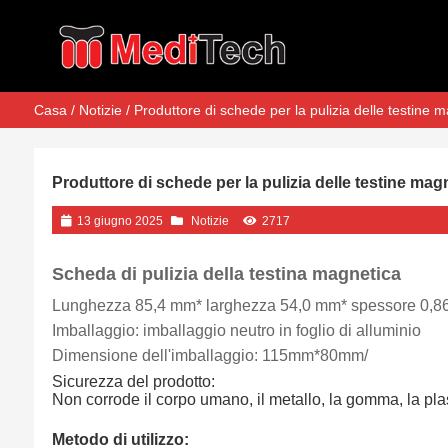
Casa
/
Notizie
/ Produttore di schede per la pulizia delle testine 
Produttore di schede per la pulizia delle testine mag
13 giugno 2025
Notizie
2717
Scheda di pulizia della testina magnetica
Lunghezza 85,4 mm* larghezza 54,0 mm* spessore 0,8
Imballaggio: imballaggio neutro in foglio di alluminio
Dimensione dell'imballaggio: 115mm*80mm/
Sicurezza del prodotto:
Non corrode il corpo umano, il metallo, la gomma, la plast
Metodo di utilizzo: