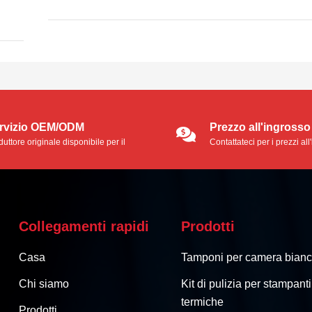
rvizio OEM/ODM
Prezzo all'ingrosso
uttore originale disponibile per il
Contattateci per i prezzi al
vizio OEM/ODM.
Collegamenti rapidi
Prodotti
Casa
Tamponi per camera bian
Chi siamo
Kit di pulizia per stampanti
termiche
Prodotti