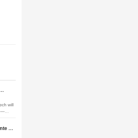
ch will
25—
nics
es, and
nte di
s: