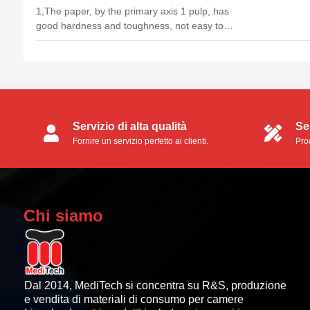
1,The paper, by the primary axis 1 pulp, has
good hardness and toughness, not easy to
deformation, not broken, easy to produce dust,
biodegradable Recyclable, is the green
environmental protection product; 2, the cotton
head cotton (also called th...
Servizio di alta qualità
Se
Fornire un servizio perfetto ai clienti.
Prod
ser
Chi siamo
Dal 2014, MediTech si concentra su R&S, produzione
e vendita di materiali di consumo per camere