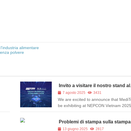
'industria alimentare
senza polvere
Invito a visitare il nostro stand al
NEPCON Vietnam 2025
7 agosto 2025
3431
We are excited to announce that MediTe
be exhibiting at NEPCON Vietnam 20
Vietnam’s leading exhibition for electro
manufacturing, SMT, testing technologi
Problemi di stampa sulla stampa
cleanroom solutions. 📅 Exhibition Date
carte
13 giugno 2025
2817
September 10–12, 2025📍 Venue: ...