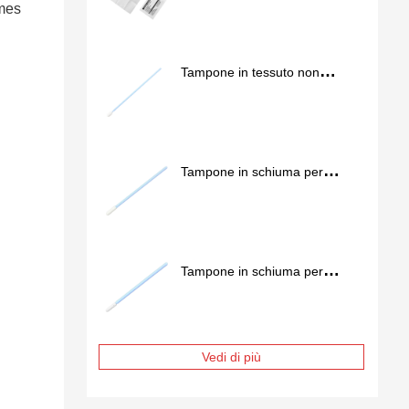
imes
Tampone in tessuto non
tessuto per camera bianca
SS762
Tampone in schiuma per
camera bianca FS757
Tampone in schiuma per
camera bianca FS741
Vedi di più