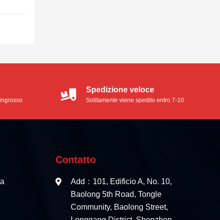
Spedizione veloce
l'ingrosso
Solitamente viene spedito entro 7-10
giorni lavorativi
Contatto
ca
Add：101, Edificio A, No. 10,
Baolong 5th Road, Tongle
Community, Baolong Street,
Longgang District, Shenzhen，