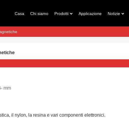
Casa
Chi siamo
Prodotti
Applicazione
Notizie
magnetiche
netiche
6- mm
ica, il nylon, la resina e vari componenti elettronici.