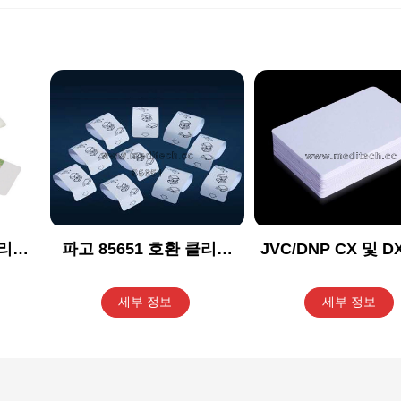
클리닝
파고 85651 호환 클리닝
JVC/DNP CX 및 
키트
즈 리전사 프린터 C
접착식 클리닝 카드
세부 정보
세부 정보