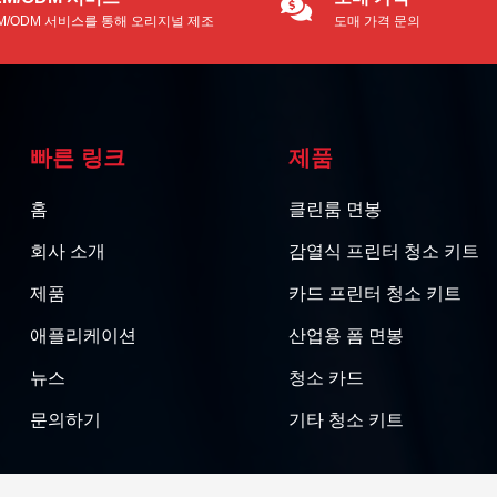
M/ODM 서비스를 통해 오리지널 제조
도매 가격 문의
를 이용할 수 있습니다.
빠른 링크
제품
홈
클린룸 면봉
회사 소개
감열식 프린터 청소 키트
제품
카드 프린터 청소 키트
애플리케이션
산업용 폼 면봉
뉴스
청소 카드
문의하기
기타 청소 키트