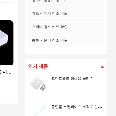
카드 리더기 청소 키트
스캐너 청소 키트 확인
통화 카운터 청소 키트
인기 제품
DX 시리
프린트헤드 청소용 물티슈
R80
 키트
클린룸 스펀레이스 부직포 면봉
SS762