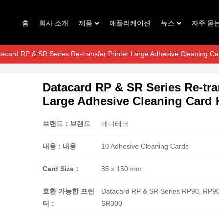
홈
회사 소개
제품
애플리케이션
뉴스
자주 묻
tacard RP & SR Series Re-transfer Printer Large Adhesive Cleaning Car
Datacard RP & SR Series Re-tran
Large Adhesive Cleaning Card 
브랜드：브랜드
메디테크
내용 : 내용
10 Adhesive Cleaning Cards
Card Size：
85 x 150 mm
호환 가능한 프린
Datacard RP & SR Series RP90, RP90
터：
SR300