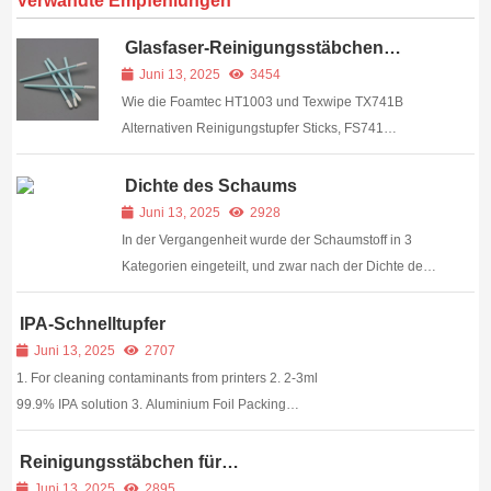
Verwandte Empfehlungen
Glasfaser-Reinigungsstäbchen
FS741
Juni 13, 2025
3454
Wie die Foamtec HT1003 und Texwipe TX741B
Alternativen Reinigungstupfer Sticks, FS741
zunehmend heißer Wahl für die Reinigung von
Glasfaser-Optik werden. Ich muss zuerst etwas über
Dichte des Schaums
Glasfasern sagen und dann werde ich Ihnen eines
Juni 13, 2025
2928
unserer besten Reinigungsstäbchen vorstellen...
In der Vergangenheit wurde der Schaumstoff in 3
Kategorien eingeteilt, und zwar nach der Dichte des
Schaumstoffs, die in kg/m3 angegeben wird, d. h.
nach dem Gewicht pro Kubikmeter des Schwamms.
IPA-Schnelltupfer
Im Allgemeinen wird der Schaum, den wir am
Juni 13, 2025
2707
häufigsten verwenden, als hochdicht eingestuft...
1. For cleaning contaminants from printers 2. 2-3ml
99.9% IPA solution 3. Aluminium Foil Packing
Decription Medietch IPA Snap Swabs are
specially&nbs...
Reinigungsstäbchen für
Großformatdrucker
Juni 13, 2025
2895