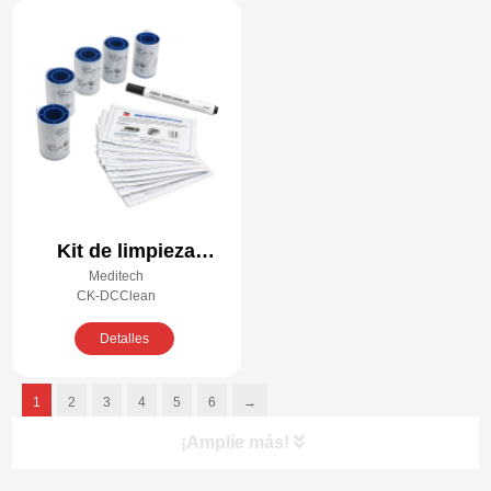
Kit de limpieza
Meditech
compatible Datacard
CK-DCClean
DCCleanKit
Detalles
1
2
3
4
5
6
→
¡Amplíe más!