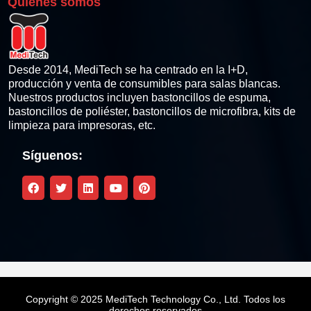
Quiénes somos
Toallitas de limpieza para impresoras térmicas
Lápiz de limpieza de cabezales térmicos
Desde 2014, MediTech se ha centrado en la I+D,
producción y venta de consumibles para salas blancas.
Nuestros productos incluyen bastoncillos de espuma,
Kits de limpieza para impresoras de tarjetas
bastoncillos de poliéster, bastoncillos de microfibra, kits de
limpieza para impresoras, etc.
Kit de limpieza compatible Zebra
Síguenos:
Kit de limpieza compatible con Fargo
Magicard Compatible Cleaning Kit
Kit de limpieza compatible con Datacard
Kit de limpieza compatible con Evolis
Copyright © 2025 MediTech Technology Co., Ltd. Todos los
derechos reservados