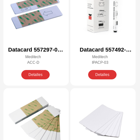
Datacard 557297-001
Datacard 557492-
Meditech
Meditech
Kit de limpieza
001Kit de limpieza
ACC-D
IPACP-03
compatible
compatible
Detalles
Detalles