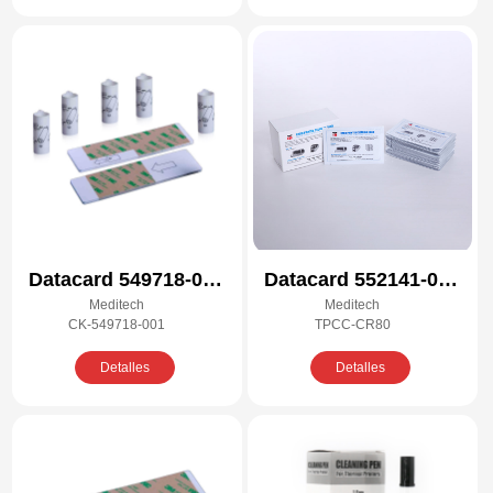
Datacard 549718-001
Datacard 552141-002
Meditech
Meditech
Kit de limpieza
Kit de limpieza
CK-549718-001
TPCC-CR80
compatible
compatible
Detalles
Detalles