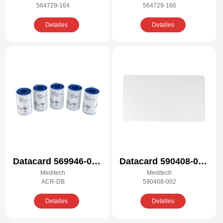
564729-164
564729-166
compatible
compatible
Detalles
Detalles
Datacard 569946-001
Datacard 590408-002
Meditech
Meditech
Kit de limpieza
Kit de limpieza
ACR-DB
590408-002
compatible
compatible
Detalles
Detalles