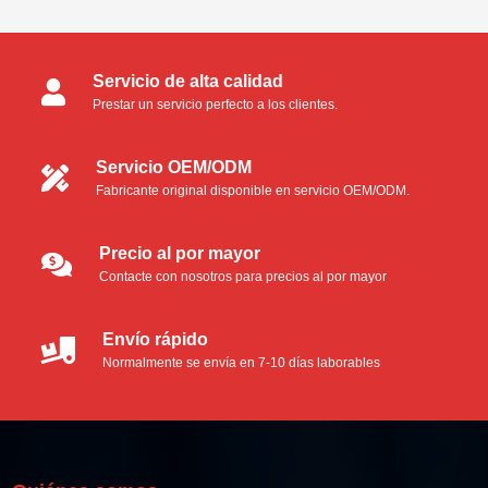
Categorías de productos
Servicio de alta calidad
Hisopos para salas limpias
Prestar un servicio perfecto a los clientes.
Hisopos de espuma
Servicio OEM/ODM
Fabricante original disponible en servicio OEM/ODM.
Hisopos de microfibra
Hisopos de poliéster
Precio al por mayor
Contacte con nosotros para precios al por mayor
Hisopos de espuma industriales
Envío rápido
Kit de limpieza para impresoras térmicas
Normalmente se envía en 7-10 días laborables
Tarjeta térmica de limpieza Pinter
Hisopos de limpieza para impresoras térmicas