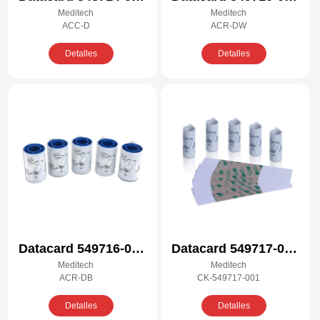
Meditech
Meditech
Kit de limpieza
Kit de limpieza
ACC-D
ACR-DW
compatible
compatible
Detalles
Detalles
Datacard 549716-002
Datacard 549717-001
Meditech
Meditech
Kit de limpieza
Kit de limpieza
ACR-DB
CK-549717-001
compatible
compatible
Detalles
Detalles