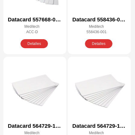
Datacard 557668-001
Datacard 558436-001
Meditech
Meditech
Kit de limpieza
Kit de limpieza
ACC-D
558436-001
compatible
compatible
Detalles
Detalles
Datacard 564729-164
Datacard 564729-166
Meditech
Meditech
Kit de limpieza
Kit de limpieza