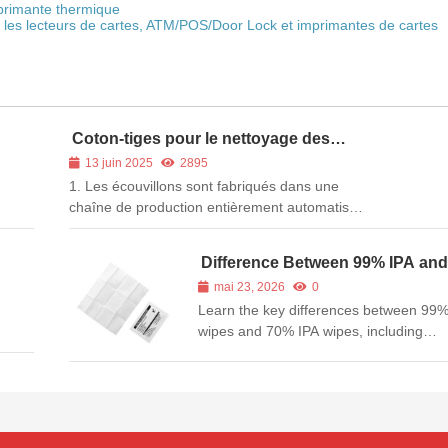
mprimante thermique
s les lecteurs de cartes, ATM/POS/Door Lock et imprimantes de cartes
Coton-tiges pour le nettoyage des
imprimantes grand format
13 juin 2025
2895
1. Les écouvillons sont fabriqués dans une
chaîne de production entièrement automatisée,
ce qui garantit un degré élevé de propreté,
l'absence totale de peluches, d'ions
Difference Between 99% IPA an
métalliques et d'autres&...
IPA Wipes: Which One Should Y
mai 23, 2026
0
Choose?
Learn the key differences between 99%
wipes and 70% IPA wipes, including
evaporation speed, cleaning performan
disinfection ability, and best application
electronics, cleanrooms, healthcare, a
industrial cleaning.