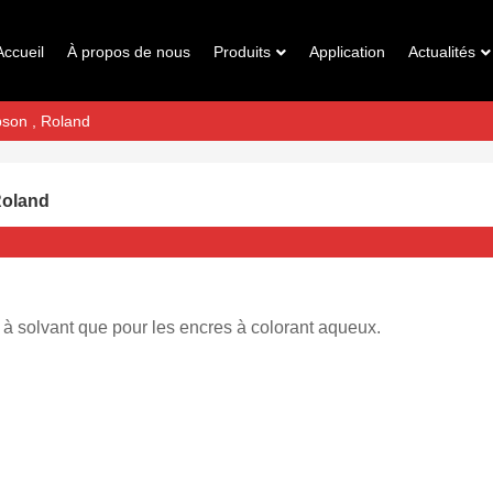
Accueil
À propos de nous
Produits
Application
Actualités
pson , Roland
Roland
 à solvant que pour les encres à colorant aqueux.