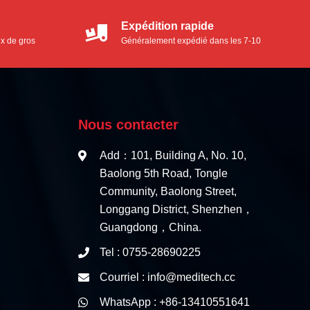
Expédition rapide
ix de gros
Généralement expédié dans les 7-10
jours ouvrables
Nous contacter
Add：101, Building A, No. 10,
Baolong 5th Road, Tongle
Community, Baolong Street,
Longgang District, Shenzhen，
Guangdong，China.
Tel : 0755-28690225
Courriel : info@meditech.cc
WhatsApp : +86-13410551641