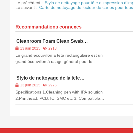
Le précédent :
Stylo de nettoyage pour tête d'impression d'i
Le suivant :
Carte de nettoyage de lecteur de cartes pour tou
Recommandations connexes
Cleanroom Foam Clean Swab
(écouvillon en mousse pour salle
13 juin 2025
2913
blanche)
Le grand écouvillon à tête rectangulaire est un
grand écouvillon à usage général pour le
nettoyage des surfaces. Sa tête en mousse de
polyuréthane à cellules fermées...
Stylo de nettoyage de la tête
d'impression de l'imprimante
13 juin 2025
2975
thermique
Specifications 1.Cleaning pen with IPA solution
2.Printhead, PCB, IC, SMC etc 3. Compatible
with Zebra, Fargo 4.NO MOQ 5.Short delivery
Description Therm...