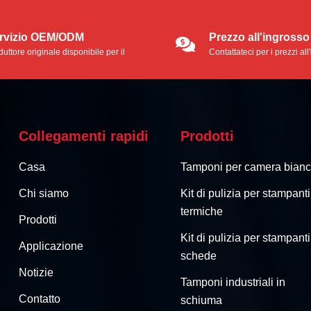
rvizio OEM/ODM
Prezzo all'ingrosso
uttore originale disponibile per il
Contattateci per i prezzi al
vizio OEM/ODM.
Collegamenti rapidi
Prodotti
Casa
Tamponi per camera bian
Chi siamo
Kit di pulizia per stampanti
termiche
Prodotti
Kit di pulizia per stampanti
Applicazione
schede
Notizie
Tamponi industriali in
Contatto
schiuma