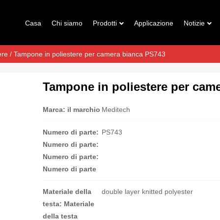
Casa
Chi siamo
Prodotti
Applicazione
Notizie
ere
/ Tampone in poliestere per camera bianca PS743
Tampone in poliestere per cam
Marca: il marchio
Meditech
Numero di parte:
PS743
Numero di parte:
Numero di parte:
Numero di parte
Materiale della
double layer knitted polyester
testa: Materiale
della testa