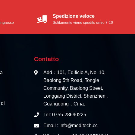
Spedizione veloce
l'ingrosso
Solitamente viene spedito entro 7-10
giorni lavorativi
Contatto
ca
Add：101, Edificio A, No. 10,
Baolong 5th Road, Tongle
Community, Baolong Street,
Longgang District, Shenzhen，
 di
Guangdong，Cina.
Tel: 0755-28690225
Email : info@meditech.cc