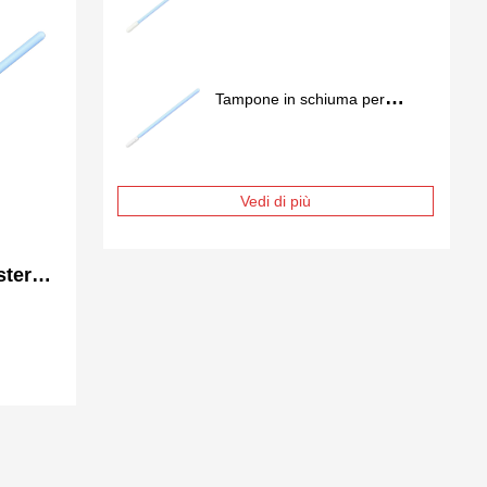
camera bianca FS757
Tampone in schiuma per
camera bianca FS741
Vedi di più
stere
nca