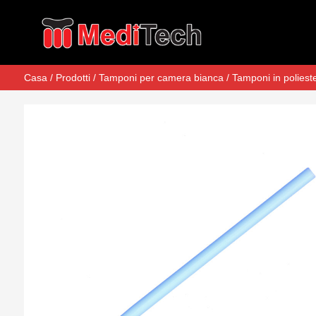
Casa
/
Prodotti
/
Tamponi per camera bianca
/
Tamponi in poliest