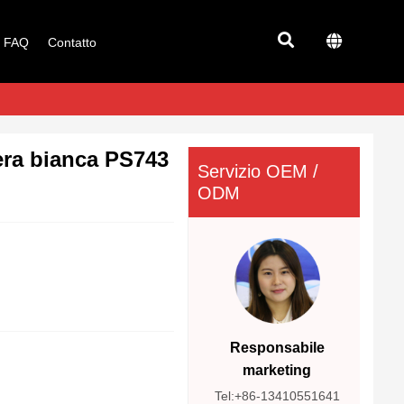
FAQ
Contatto
era bianca PS743
Servizio OEM /
ODM
Responsabile
marketing
Tel:+86-13410551641