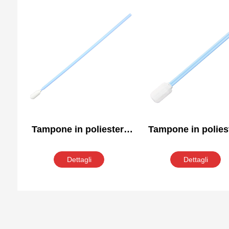
Tampone in poliestere
Tampone in polies
per camera bianca
per camera bian
PS761
PS714
Dettagli
Dettagli