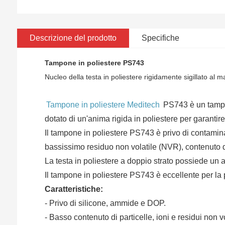
Descrizione del prodotto
Specifiche
Tampone in poliestere PS743
Nucleo della testa in poliestere rigidamente sigillato al 
Tampone in poliestere Meditech
PS743 è un tampon
dotato di un'anima rigida in poliestere per garantire
Il tampone in poliestere PS743 è privo di contaminan
bassissimo residuo non volatile (NVR), contenuto di
La testa in poliestere a doppio strato possiede un al
Il tampone in poliestere PS743 è eccellente per la 
Caratteristiche:
- Privo di silicone, ammide e DOP.
- Basso contenuto di particelle, ioni e residui non vol