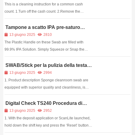
This is a cleaning instruction for a common cash
count. 1.Turn off the cash count. 2.Remove the
hopper and the feeder. 3.Use a brush to remove the
dust on the roles and sensors. 4.Remove the
Tampone a scatto IPA pre-saturo
(3″/4,5″ sono disponibili)
remaining dust with dust spray remover. 5.Close the
13 giugno 2025
2810
feed...
The Plastic Handle on these Swab are filled with
99.9% IPA Solution. Simply Squeeze or Snap the
Plastic Handle and the Foam Head becomes
saturated with just the right amount of Cleaning
SWAB/Stick per la pulizia della testa
di stampa, 100 pezzi per confezione
Solution. Clean the Thermal Print Head by using a
13 giugno 2025
2994
back & ...
1. Product description Sponge cleanroom swab are
equipped with superior quality and cleanliness, is
commonly used to wipe for workshop, and used&n...
Digital Check TS240 Procedura di
pulizia
13 giugno 2025
2952
1. With the deposit application or ScanLite launched,
hold down the shift key and press the ‘Reset’ button
(or unplug and plug back in the power supply). This