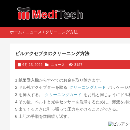
ホーム
/
ニュース
/ クリーニング方法
ビルアクセプタのクリーニング方法
6月 13, 2025
ニュース
3157
1.紙幣受入機からすべてのお金を取り除きます。
2.ドル札アクセプターを取る
クリーニングカード
パッケージ
3.を挿入する。
クリーニングカード
をお札と同じようにドル
4.その後、ベルトと光学センサーを洗浄するために、溶液を排
5.出てくるときに引っ張って圧力をかけることができる。
6.上記の手順を数回繰り返す。