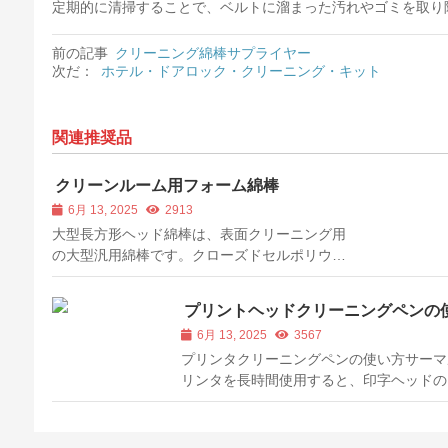
定期的に清掃することで、ベルトに溜まった汚れやゴミを取り
前の記事
クリーニング綿棒サプライヤー
次だ：
ホテル・ドアロック・クリーニング・キット
関連推奨品
クリーンルーム用フォーム綿棒
6月 13, 2025
2913
大型長方形ヘッド綿棒は、表面クリーニング用
の大型汎用綿棒です。クローズドセルポリウレ
タンフォームのヘッドは、優れた...
プリントヘッドクリーニングペンの
方
6月 13, 2025
3567
プリンタクリーニングペンの使い方サーマ
リンタを長時間使用すると、印字ヘッドの
ー残渣のヘッドが印刷不良につながるため
ーマルプリンタに直接影響を与えます。プ
タのヘッドをきれいにするには？では、紹