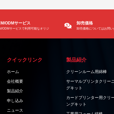
aspect.&nbs...
EM/ODMサービス
卸売価格
EM/ODMサービスで利用可能なオリジ
卸売価格についてはお問い
ルメーカー。
い。
クイックリンク
製品紹介
ホーム
クリーンルーム用綿棒
会社概要
サーマルプリンタクリー
グキット
製品紹介
カードプリンター用クリ
申し込み
ングキット
ニュース
工業用フォーム綿棒