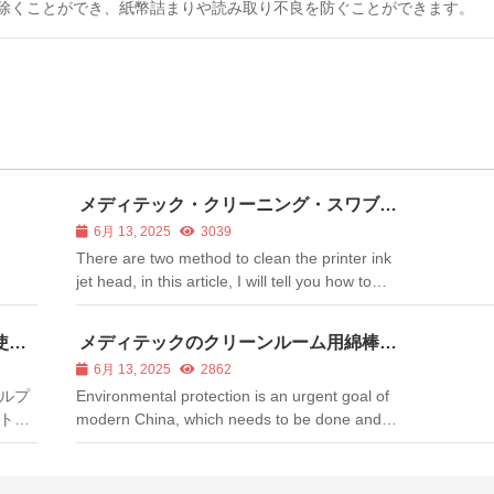
除くことができ、紙幣詰まりや読み取り不良を防ぐことができます。
メディテック・クリーニング・スワブで
プリンターのインクジェット・ヘッドを
6月 13, 2025
3039
クリーニングするには？
There are two method to clean the printer ink
jet head, in this article, I will tell you how to
clean the printer ink jet head. Method one: Use
print tool kit to clean the ink jet head. 1. Click
使い
メディテックのクリーンルーム用綿棒の
the button in the left bottom on your computer
環境保護への意義
6月 13, 2025
2862
in tu...
ルプ
Environmental protection is an urgent goal of
トナ
modern China, which needs to be done and
、サ
insists on for the past few years. We should
リン
start from ourselves bit by bit. Even a small
介し
part has its environmental protection