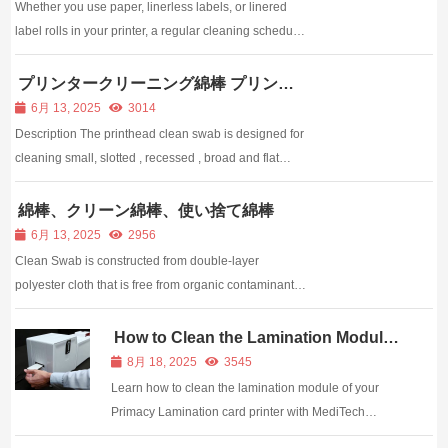
Whether you use paper, linerless labels, or linered
label rolls in your printer, a regular cleaning schedule
is the best way to ensure optimum printer
performance and print quality. Meditech cleaning
プリンタークリーニング綿棒 プリンタ
ーヘッドクリーンスワブ
products will: Remove adhesive residue, dirt an...
6月 13, 2025
3014
Description The printhead clean swab is designed for
cleaning small, slotted , recessed , broad and flat
areas.Its laundered,knitted polyester head&nbs...
綿棒、クリーン綿棒、使い捨て綿棒
6月 13, 2025
2956
Clean Swab is constructed from double-layer
polyester cloth that is free from organic contaminants
such as silicone, amides or phthalate esters. The
cloth is thermally bonded to the handle, thus,
How to Clean the Lamination Module
of Your Primacy Lamination Card
eliminating the use of contaminating adhesive or co...
8月 18, 2025
3545
Printer
Learn how to clean the lamination module of your
Primacy Lamination card printer with MediTech
adhesive cleaning cards for best performance.