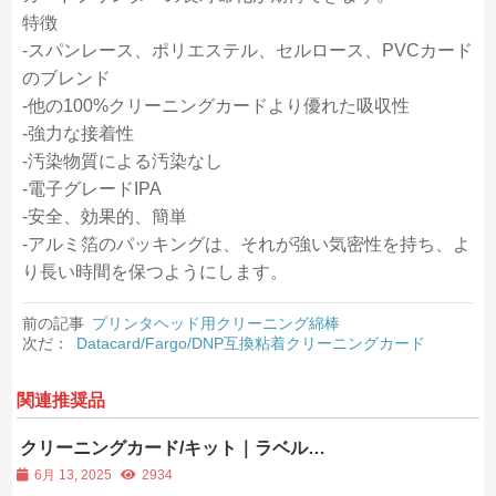
特徴
-スパンレース、ポリエステル、セルロース、PVCカード
のブレンド
-他の100%クリーニングカードより優れた吸収性
-強力な接着性
-汚染物質による汚染なし
-電子グレードIPA
-安全、効果的、簡単
-アルミ箔のパッキングは、それが強い気密性を持ち、よ
り長い時間を保つようにします。
前の記事
プリンタヘッド用クリーニング綿棒
次だ：
Datacard/Fargo/DNP互換粘着クリーニングカード
関連推奨品
クリーニングカード/キット｜ラベル、
レシート、バーコードプリンターのクリ
6月 13, 2025
2934
ーニングカード