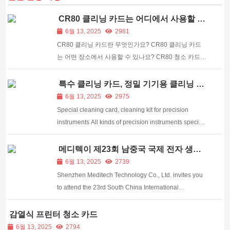
CR80 클리닝 카드는 어디에서 사용할 수
있나요?
6월 13, 2025
2981
CR80 클리닝 카드란 무엇인가요? CR80 클리닝 카드
는 어떤 장소에서 사용할 수 있나요? CR80 청소 카드
청소 효과는 어떻게됩니까? 이 일련의 문제는 CR80 청
소 카드 친구를 이해하기 위해 당혹스럽고 Medietch가
특수 클리닝 카드, 정밀 기기용 클리닝 키
트
당신에게 말해야 할 것입니다.
6월 13, 2025
2975
Special cleaning card, cleaning kit for precision
instruments All kinds of precision instruments special
cleaning card, by the company's own R & D,
production. It is made of PVC material, special
메디텍이 제23회 남중국 국제 전자 생산
장비 전시회에 여러분을 초대합니다.
precision instrument, cleaning agent, non...
6월 13, 2025
2739
Shenzhen Meditech Technology Co., Ltd. invites you
to attend the 23rd South China International
Electronics Production Equipment Electronics
Industry Exhibition (NECPON South China)
감열식 프린터 청소 카드
Shenzhen, Meditech will bring a variety of high-
6월 13, 2025
2794