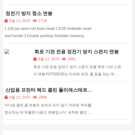
FS740은 손이 닿기 어려운 부위를 청소하는 데 특별히
적합하며 최소한의 작업이 필요한 응용 분야에서 면봉
정전기 방지 청소 면봉
의 긴 손잡이를 대체할 수 있습니다.
6월 13, 2025
2718
1.100 ppi open-cell foam swab 2.ESD Antistatic head
and handle 3.Double packing Antistatic cleaning
swab 4.RoHs, CE, ISO90 ESD series cleaning swab
Antistatic cleaning foam swab Description Meditech’s
회로 기판 전용 정전기 방지 스펀지 면봉
Anti-static cleaning Swab is a good substitute...
6월 13, 2025
2881
회로 기판 전용 정전기 방지 스폰지 면봉 회로 기판 스폰
지 면봉 FS750ESD는 미세한 표면, 홈 등을 닦는 데 적
합하며, 닦는 헤드의 둥근 머리와 닦을 제품을 더 많이
접촉하여 더 많은 접촉력을 제공합니다....
산업용 프린터 헤드 클린 폴리에스테르
면봉
6월 13, 2025
2898
미디엄 클린 폼 면봉은 표면과 손이 닿기 어려운 부위를
청소하는 데 탁월한 다용도 면봉입니다. 세척된 클린 폼
헤드는 뛰어난 용량과 쿠션감을 자랑합니다. 긴 손잡이
와 유연한 내부 헤드 패들은 좋은 ...