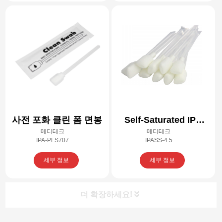
사전 포화 클린 폼 면봉
Self-Saturated IPA
메디테크
메디테크
Cleaning Swab – 4.5’’
IPA-PFS707
IPASS-4.5
세부 정보
세부 정보
더 확장하세요!