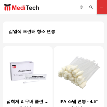
감열식 프린터 청소 면봉
접착제 리무버 클린 폼
IPA 스냅 면봉 - 4.5''
메디테크
메디테크