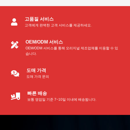
제품 카테고리
고품질 서비스
클린룸 면봉
고객에게 완벽한 고객 서비스를 제공하세요.
폼 면봉
OEM/ODM 서비스
OEM/ODM 서비스를 통해 오리지널 제조업체를 이용할 수 있
극세사 면봉
습니다.
폴리에스테르 면봉
도매 가격
도매 가격 문의
산업용 폼 면봉
빠른 배송
감열식 프린터 청소 키트
보통 영업일 기준 7~10일 이내에 배송됩니다.
열전사 프린터 청소 카드
감열식 프린터 청소 면봉