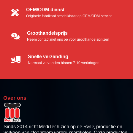
Schuimspatels
OEM/ODM-dienst
Originele fabrikant beschikbaar op OEM/ODM-service.
Microvezel wattenstaafjes
Polyester wattenstaafjes
Groothandelsprijs
Neem contact met ons op voor groothandelsprijzen
Industriële schuimspatels
Snelle verzending
Reinigingsset voor thermische printers
Normaal verzonden binnen 7-10 werkdagen
Thermische Pinter Reinigingskaart
Schoonmaakdoekjes voor thermische printers
Over ons
Reinigingsdoekjes voor thermische printers
Thermische printkop reinigingspen
Sinds 2014 richt MediTech zich op de R&D, productie en
verkoop van cleanroom verbruiksartikelen. Onze producten