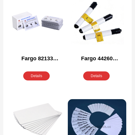
Fargo 82133
Fargo 44260
Compatibel
Compatibel
Reinigingsset
Reinigingsset
Details
Details