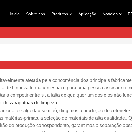
Início
Sobre nós
Produtos
Aplicação
Notícias
F
tavelmente afetada pela concorrência dos principais fabricante
brica de limpeza tenha um espaço para uma pessoa assinar no m
ar a competir entre si, a falta de qualquer um dos elos não func
acional de algodão sem pó, dirigimos a produção de cotonetes
s matérias-primas, a seleção de materiais de alta qualidade,.
drão de produção correspondente, garantimos a separação abs