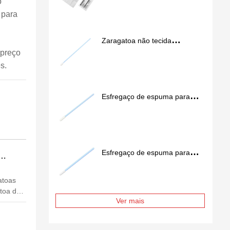
o
 para
Zaragatoa não tecida
 preço
Spunlace para salas limpas
s.
SS762
Esfregaço de espuma para
salas limpas FS757
Esfregaço de espuma para
salas limpas FS741
atoas
toa de
Ver mais
o a
que
 pode