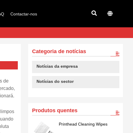
AQ
Contactar-nos
Categoria de notícias
Notícias da empresa
s de
Notícias do sector
ercado,
ionará.
Produtos quentes
 limpos
 Quando
Printhead Cleaning Wipes
oluta