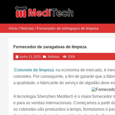
Início
/
Notícias
/ Fornecedor de esfregaços de limpeza
Fornecedor de zaragatoas de limpeza
junho 13, 2025
Notícias
2509
Cotonete de limpeza
na economia de mercado, é inevi
cotonetes. Por conseguinte, a fim de garantir que a fá
a qualidade, o fabricante do serviço de algodão deve est
A tecnologia Shenzhen Meditech é o maior fornecedor n
e para as vendas internacionais. Começamos a partir da
os cotonetes são produzidos a tempo, formulamos o pa