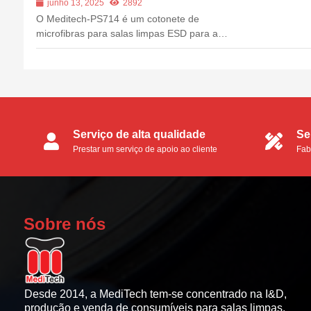
junho 13, 2025
2892
O Meditech-PS714 é um cotonete de
microfibras para salas limpas ESD para a
limpeza de superfícies amplas e áreas planas.
A sua cabeça de poliéster lavada e tricotada é
extremamente limpa. A pega longa e rígida e a
grande pá interna da cabeça proporcionam um
apoio firme. O cotonete é amplamente re...
Serviço de alta qualidade
Se
Prestar um serviço de apoio ao cliente
Fab
perfeito aos clientes.
OE
Sobre nós
Desde 2014, a MediTech tem-se concentrado na I&D,
produção e venda de consumíveis para salas limpas.