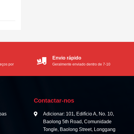
so que
Envio rápido
reços por
Geralmente enviado dentro de 7-10
dias úteis
Contactar-nos
pas
Adicionar: 101, Edifício A, No. 10,
Baolong 5th Road, Comunidade
Tongle, Baolong Street, Longgang