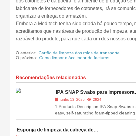
dos cotonetes e da poeira, o ambiente de produção se
fabricante de fornecedores de cotonetes, irá se comunic
organizar a entrega do armazém.
Embora a Meditech tenha sido criada há pouco tempo, 
acreditamos que nas áreas de produção de limpeza, au
razoável do produto, para que cada um dos nossos coope
O anterior:
Cartão de limpeza dos rolos de transporte
O próximo:
Como limpar o Aceitador de facturas
Recomendações relacionadas
IPA SNAP Swabs para Impressora
Térmica e Impressora de Cartões
junho 13, 2025
2924
1.Products Description IPA Snap Swabs is
easy, self-saturating foam-tipped cleaning
swab. It is the newest and easiest way to
thoroughly clean pr...
Esponja de limpeza da cabeça de
impressão para impressora Roland