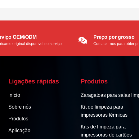
contaminação acumulada. Os cartões de
limpeza pré-saturados são uma forma
económica de manter os seus leitores de
cartões e aumentar a vida útil...
rviço OEM/ODM
Preço por grosso
ricante original disponível no serviço
Contacte-nos para obter p
M/ODM.
grosso
Ligações rápidas
Produtos
Início
Zaragatoas para salas lim
Sobre nós
Kit de limpeza para
impressoras térmicas
Produtos
Kits de limpeza para
Aplicação
impressoras de cartões