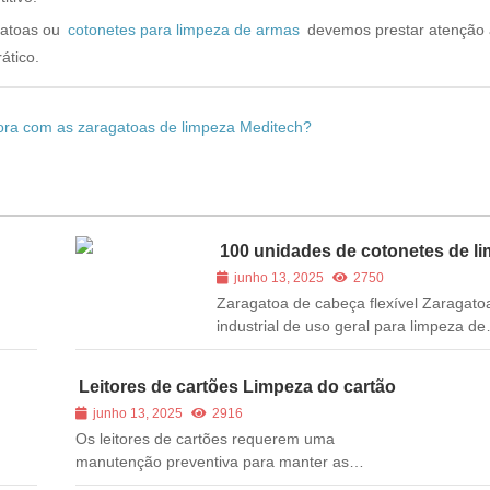
gatoas ou
cotonetes para limpeza de armas
devemos prestar atenção
ático.
sora com as zaragatoas de limpeza Meditech?
100 unidades de cotonetes de l
com ponta de espuma para lente
junho 13, 2025
2750
ópticas de câmaras de impressã
Zaragatoa de cabeça flexível Zaragato
industrial de uso geral para limpeza de
superfícies e áreas com recessos mais
amplos. Estas zaragatoas de limpeza 
Leitores de cartões Limpeza do cartão
espuma são excelentes para tintas sol
junho 13, 2025
2916
tintas corantes aquosas. A cabeça de
Os leitores de cartões requerem uma
com cabeça flexível com ponta em for
manutenção preventiva para manter as
pá. O cotonete de limpeza...
cabeças magnéticas limpas e sem resíduos de