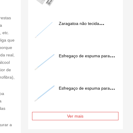
restas
Zaragatoa não tecida
 a
Spunlace para salas limpas
 etc.
SS762
diga que
 porque
da real,
Esfregaço de espuma para
lcool
salas limpas FS757
ior de
ofibra),
Esfregaço de espuma para
boa
salas limpas FS741
a
das
Ver mais
urar a