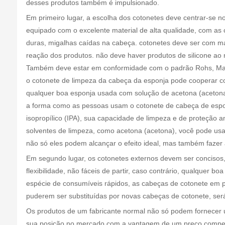
desses produtos também é impulsionado.
Em primeiro lugar, a escolha dos cotonetes deve centrar-se n
equipado com o excelente material de alta qualidade, com as ca
duras, migalhas caídas na cabeça. cotonetes deve ser com m
reação dos produtos. não deve haver produtos de silicone ao
Também deve estar em conformidade com o padrão Rohs, Mas 
o cotonete de limpeza da cabeça da esponja pode cooperar co
qualquer boa esponja usada com solução de acetona (acetona)
a forma como as pessoas usam o cotonete de cabeça de espon
isopropílico (IPA), sua capacidade de limpeza e de proteção a
solventes de limpeza, como acetona (acetona), você pode usar
não só eles podem alcançar o efeito ideal, mas também fazer
Em segundo lugar, os cotonetes externos devem ser concisos
flexibilidade, não fáceis de partir, caso contrário, qualquer
espécie de consumíveis rápidos, as cabeças de cotonete em p
puderem ser substituídas por novas cabeças de cotonete, será
Os produtos de um fabricante normal não só podem fornecer 
sua posição no mercado com a vantagem de um preço competi