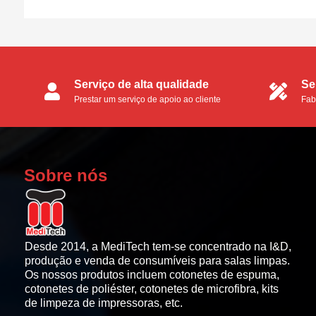
eletrónica, micro-eletrónica e de
semicondutores. O material da cabeça do
cotonete é espuma
Serviço de alta qualidade
Se
Prestar um serviço de apoio ao cliente
Fab
perfeito aos clientes.
OE
Sobre nós
Desde 2014, a MediTech tem-se concentrado na I&D,
produção e venda de consumíveis para salas limpas.
Os nossos produtos incluem cotonetes de espuma,
cotonetes de poliéster, cotonetes de microfibra, kits
de limpeza de impressoras, etc.