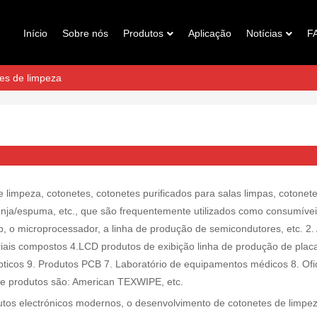
Início
Sobre nós
Produtos
Aplicação
Notícias
F
es de limpeza
impeza, cotonetes, cotonetes purificados para salas limpas, cotonete
onja/espuma, etc., que são frequentemente utilizados como consumíve
ip, o microprocessador, a linha de produção de semicondutores, etc. 2. 
iais compostos 4.LCD produtos de exibição linha de produção de plac
 ópticos 9. Produtos PCB 7. Laboratório de equipamentos médicos 8. Ofi
de produtos são: American TEXWIPE, etc.
utos electrónicos modernos, o desenvolvimento de cotonetes de limpe