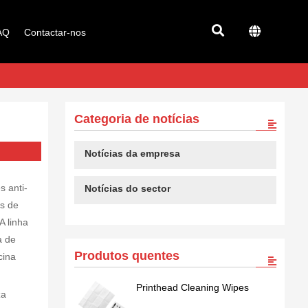
AQ
Contactar-nos
Categoria de notícias
Notícias da empresa
s anti-
Notícias do sector
is de
A linha
a de
Produtos quentes
cina
Printhead Cleaning Wipes
za