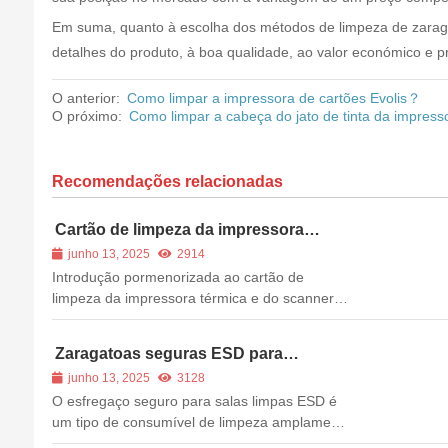
Em suma, quanto à escolha dos métodos de limpeza de zara
detalhes do produto, à boa qualidade, ao valor económico e pr
O anterior:
Como limpar a impressora de cartões Evolis？
O próximo:
Como limpar a cabeça do jato de tinta da impres
Recomendações relacionadas
Cartão de limpeza da impressora
térmica e do scanner de cheques
junho 13, 2025
2914
Introdução pormenorizada ao cartão de
limpeza da impressora térmica e do scanner
de cheques: Os cartões de limpeza da
impressora térmica foram desenvolvidos para
Zaragatoas seguras ESD para
fornecer uma limpeza de manutenção
ambientes críticos e salas limpas
junho 13, 2025
3128
preventiva para remover a sujidade e os
O esfregaço seguro para salas limpas ESD é
detritos das cabeças de impressão. Ao limpar
um tipo de consumível de limpeza amplamente
a sua impressora térmica numa ...
utilizado na indústria eletrónica, ótica-