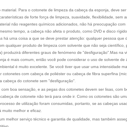
o material. Para o cotonete de limpeza da cabeça da esponja, deve ser
raterísticas de forte força de limpeza, suavidade, flexibilidade, sem a
aterial não reagentes químicos adicionados, não há preocupação com
 mesmo tempo, a cabeça não afeta o produto, como DVD e disco rígido,
há uma coisa a que se deve prestar atenção: qualquer pessoa que 
m qualquer produto de limpeza com solvente que não seja científico,
 produzirá diferentes graus de fenómeno de "desfiguração".Mas na vi
ja é mais comum, então você pode considerar o uso de solvente de á
mbiental é muito excelente. Se você tiver que usar uma intensidade ma
 cotonetes com cabeça de poliéster ou cabeça de fibra superfina (micr
 a cabeça do cotonete sem "desfiguração".
, com boa sensação, e as pegas dos cotonetes devem ser lisas, com 
 boa cabeça de cotonete não terá para onde ir. Como os cotonetes são um
rocesso de utilização foram consumidas, portanto, se as cabeças usa
 muito melhor e eficaz.
um melhor serviço técnico e garantia de qualidade, mas também asseg
tivo.