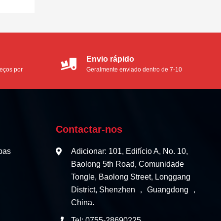
Envio rápido
reços por
Geralmente enviado dentro de 7-10
dias úteis
Contactar-nos
pas
Adicionar: 101, Edifício A, No. 10,
Baolong 5th Road, Comunidade
Tongle, Baolong Street, Longgang
District, Shenzhen ， Guangdong ，
China.
Tel: 0755-28690225