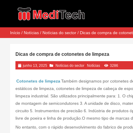
Início
/
Notícias
/
Notícias do sector
/ Dicas de compra de cotonet
Dicas de compra de cotonetes de limpeza
junho 13, 2025
Notícias do sector
Notícias
3286
Cotonetes de limpeza
Também designamos por cotonetes de l
estáticos de limpeza, cotonetes de limpeza de cabeça de esp
limpeza industrial. São utilizados principalmente para: 1. O ch
de montagem de semicondutores 3. A unidade de disco, mater
circuito 5. Instrumentos de precisão 6. Indústria de produtos
livre de poeira e linha de produção.O mesmo tipo de marcas 
No entanto, com o rápido desenvolvimento do fabrico de prod