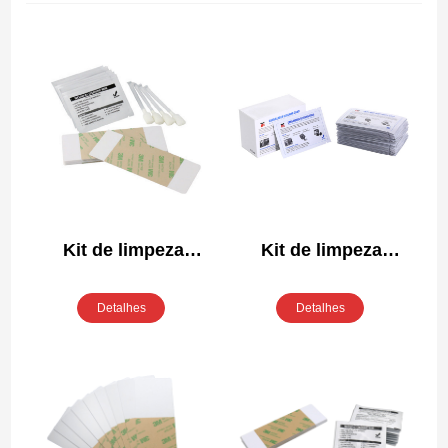
Kit de limpeza
Kit de limpeza
compatível Fargo
compatível Fargo
85976
82133
Detalhes
Detalhes