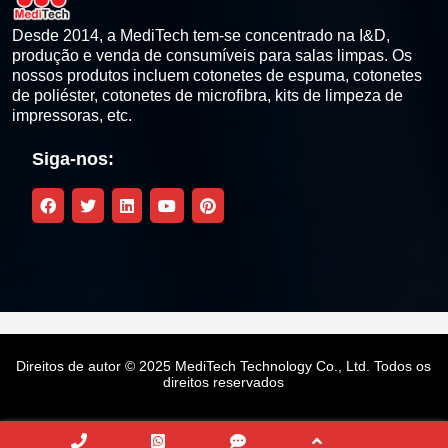
Caneta de limpeza da cabeça de impressão térmica
Desde 2014, a MediTech tem-se concentrado na I&D,
produção e venda de consumíveis para salas limpas. Os
nossos produtos incluem cotonetes de espuma, cotonetes
Kits de limpeza para impressoras de cartões
de poliéster, cotonetes de microfibra, kits de limpeza de
impressoras, etc.
Kit de limpeza compatível da Zebra
Siga-nos:
Kit de limpeza compatível Fargo
Magicard Compatible Cleaning Kit
Kit de limpeza compatível Datacard
Kit de limpeza compatível Evolis
Direitos de autor © 2025 MediTech Technology Co., Ltd. Todos os
direitos reservados
Kit de limpeza para impressoras de retransferência
Outros kits de limpeza