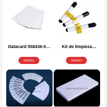
Datacard 558436-001
Kit de limpieza
Kit de limpieza
compatible Fargo
compatible
44260
Detalles
Detalles