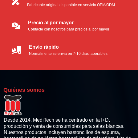
Fabricante original disponible en servicio OEM/ODM.
Hisopos de microfibra
Hisopos de poliéster
Precio al por mayor
Contacte con nosotros para precios al por mayor
Hisopos de espuma industriales
Envío rápido
Kit de limpieza para impresoras térmicas
Normalmente se envía en 7-10 días laborables
Tarjeta térmica de limpieza Pinter
Hisopos de limpieza para impresoras térmicas
Quiénes somos
Toallitas de limpieza para impresoras térmicas
Lápiz de limpieza de cabezales térmicos
Desde 2014, MediTech se ha centrado en la I+D,
producción y venta de consumibles para salas blancas.
Nuestros productos incluyen bastoncillos de espuma,
Kits de limpieza para impresoras de tarjetas