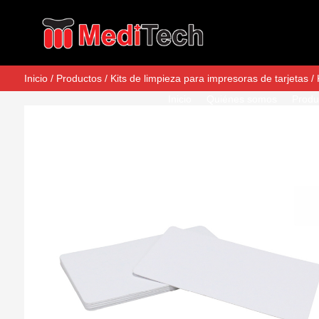
Inicio
/
Productos
/
Kits de limpieza para impresoras de tarjetas
/
Inicio
Quiénes somos
Produ