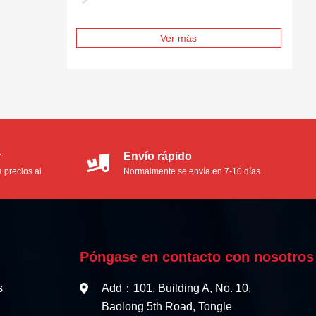
Ver más
r
Envío rápido
 precios al
Normalmente se envía en 7-10 días
laborables
Póngase en contacto con nosotros
s
Add：101, Building A, No. 10,
Baolong 5th Road, Tongle