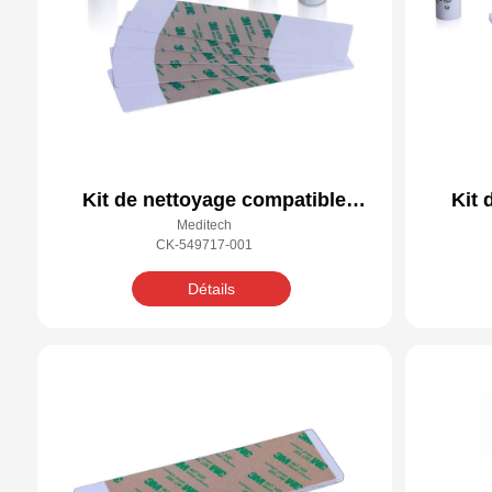
Kit de nettoyage compatible
Kit 
Meditech
Datacard 549717-001
CK-549717-001
Détails