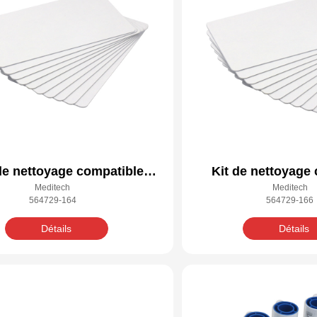
de nettoyage compatible
Kit de nettoyage
Meditech
Meditech
Datacard 564729-164
Datacard 564
564729-164
564729-166
Détails
Détails