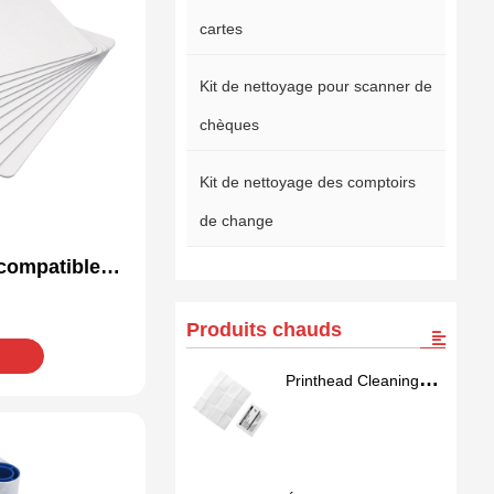
cartes
Kit de nettoyage pour scanner de
chèques
Kit de nettoyage des comptoirs
de change
 compatible
729-166
Produits chauds
Printhead Cleaning
Wipes