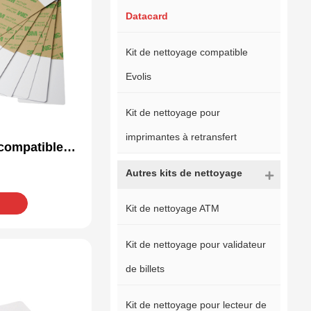
Datacard
Kit de nettoyage compatible
Evolis
Kit de nettoyage pour
imprimantes à retransfert
 compatible
668-001
Autres kits de nettoyage
Kit de nettoyage ATM
Kit de nettoyage pour validateur
de billets
Kit de nettoyage pour lecteur de