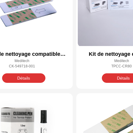
de nettoyage compatible
Kit de nettoyage
Meditech
Meditech
Datacard 549718-001
Datacard 552
CK-549718-001
TPCC-CR80
Détails
Détails