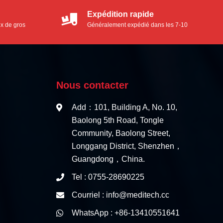
Expédition rapide
ix de gros
Généralement expédié dans les 7-10
jours ouvrables
Nous contacter
Add：101, Building A, No. 10,
Baolong 5th Road, Tongle
Community, Baolong Street,
Longgang District, Shenzhen，
Guangdong，China.
Tel : 0755-28690225
Courriel : info@meditech.cc
WhatsApp : +86-13410551641