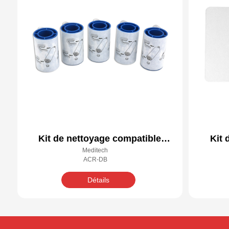
Kit de nettoyage compatible
Kit 
Meditech
Datacard 569946-001
ACR-DB
Détails