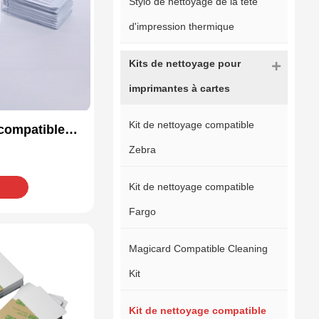
Stylo de nettoyage de la tête
d'impression thermique
Kits de nettoyage pour
imprimantes à cartes
Kit de nettoyage compatible
 compatible
141-002
Zebra
Kit de nettoyage compatible
Fargo
Magicard Compatible Cleaning
Kit
Kit de nettoyage compatible