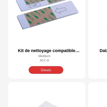
Kit de nettoyage compatible
Dat
Meditech
Datacard 557297-001
n
ACC-D
Détails