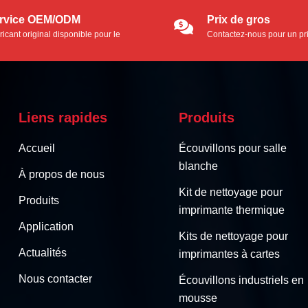
rvice OEM/ODM
Prix de gros
ricant original disponible pour le
Contactez-nous pour un pr
vice OEM/ODM.
Liens rapides
Produits
Accueil
Écouvillons pour salle
blanche
À propos de nous
Kit de nettoyage pour
Produits
imprimante thermique
Application
Kits de nettoyage pour
Actualités
imprimantes à cartes
Nous contacter
Écouvillons industriels en
mousse