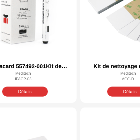
acard 557492-001Kit de
Kit de nettoyage
Meditech
Meditech
ettoyage compatible
Datacard 557
IPACP-03
ACC-D
Détails
Détails