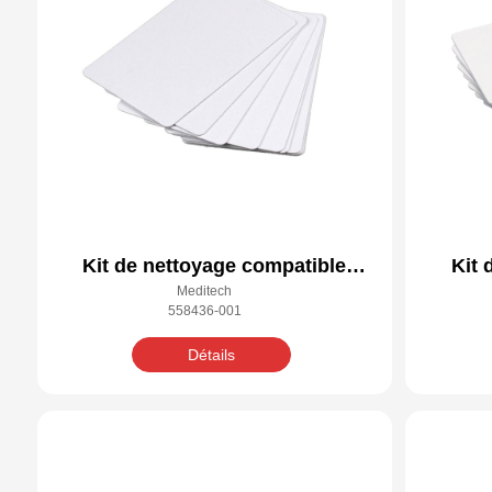
Kit de nettoyage compatible
Kit 
Meditech
Datacard 558436-001
558436-001
Détails