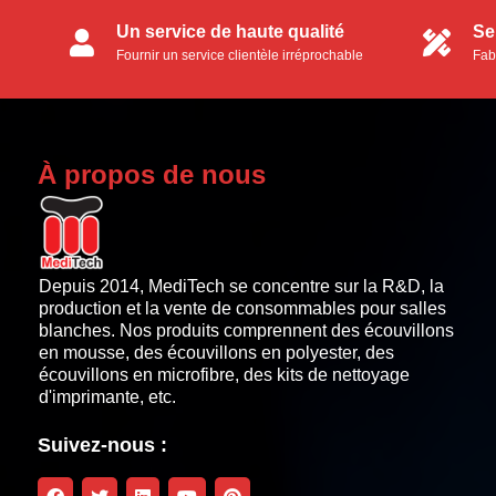
Un service de haute qualité
Se
Fournir un service clientèle irréprochable
Fab
aux clients.
ser
À propos de nous
Depuis 2014, MediTech se concentre sur la R&D, la
production et la vente de consommables pour salles
blanches. Nos produits comprennent des écouvillons
en mousse, des écouvillons en polyester, des
écouvillons en microfibre, des kits de nettoyage
d'imprimante, etc.
Suivez-nous :