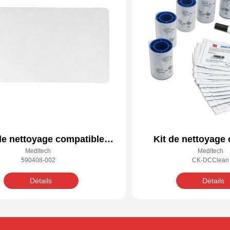
de nettoyage compatible
Kit de nettoyage
Meditech
Meditech
Datacard 590408-002
Datacard DCC
590408-002
CK-DCClean
Détails
Détails