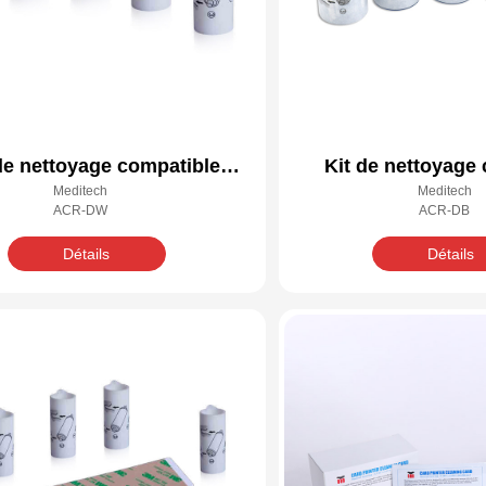
de nettoyage compatible
Kit de nettoyage
Meditech
Meditech
Datacard 549716-001
Datacard 549
ACR-DW
ACR-DB
Détails
Détails