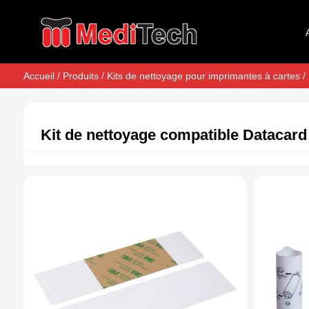
Accueil
/
Produits
/
Kits de nettoyage pour imprimantes à cartes
/ 
Kit de nettoyage compatible Datacard