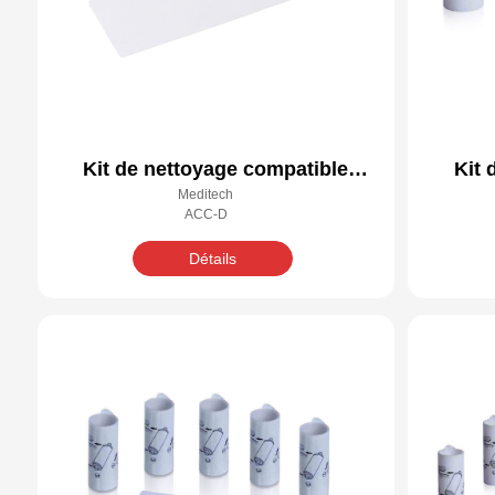
Kit de nettoyage compatible
Kit 
Meditech
Datacard 548714-001
ACC-D
Détails