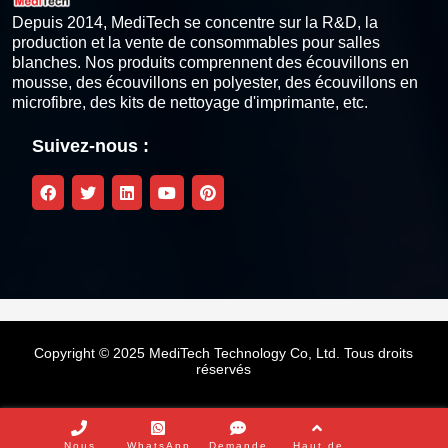
Stylo de nettoyage de la tête d'impression thermique
Depuis 2014, MediTech se concentre sur la R&D, la
production et la vente de consommables pour salles
blanches. Nos produits comprennent des écouvillons en
Kits de nettoyage pour imprimantes à cartes
mousse, des écouvillons en polyester, des écouvillons en
microfibre, des kits de nettoyage d'imprimante, etc.
Kit de nettoyage compatible Zebra
Suivez-nous :
Kit de nettoyage compatible Fargo
Magicard Compatible Cleaning Kit
Kit de nettoyage compatible Datacard
Kit de nettoyage compatible Evolis
Copyright © 2025 MediTech Technology Co, Ltd. Tous droits
réservés
Kit de nettoyage pour imprimantes à retransfert
Autres kits de nettoyage
Nous
WhatsApp
Demande
Haut de