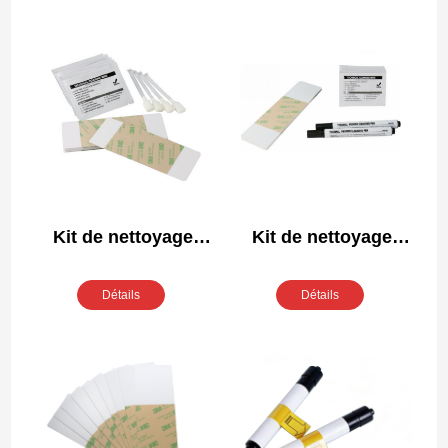
Kit de nettoyage
Kit de nettoyage
compatible Fargo
compatible Fargo
85976
85650
Détails
Détails