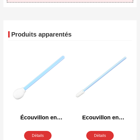
Produits apparentés
Écouvillon en
Ecouvillon en
mousse pour salle
polyester pour salle
blanche FS708
blanche PS758
Détails
Détails