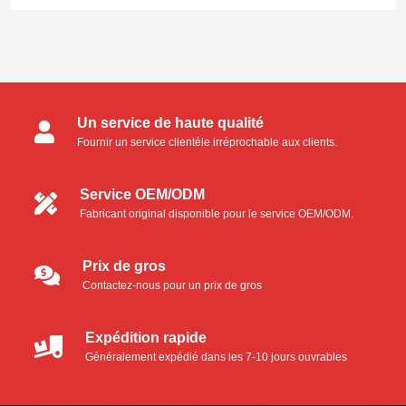
Catégories de produits
Un service de haute qualité
Écouvillons pour salle blanche
Fournir un service clientèle irréprochable aux clients.
Écouvillons en mousse
Service OEM/ODM
Fabricant original disponible pour le service OEM/ODM.
Ecouvillons en microfibre
Écouvillons en polyester
Prix de gros
Contactez-nous pour un prix de gros
Écouvillons industriels en mousse
Expédition rapide
Kit de nettoyage pour imprimante thermique
Généralement expédié dans les 7-10 jours ouvrables
Carte de nettoyage Pinter thermique