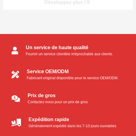
Développez plus !
Catégories de produits
Un service de haute qualité
Écouvillons pour salle blanche
Fournir un service clientèle irréprochable aux clients.
Écouvillons en mousse
Service OEM/ODM
Fabricant original disponible pour le service OEM/ODM.
Ecouvillons en microfibre
Écouvillons en polyester
Prix de gros
Contactez-nous pour un prix de gros
Écouvillons industriels en mousse
Expédition rapide
Kit de nettoyage pour imprimante thermique
Généralement expédié dans les 7-10 jours ouvrables