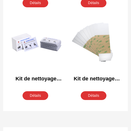
A5024
549717-001
Détails
Détails
Kit de nettoyage
Kit de nettoyage
compatible Fargo
compatible Fargo
82133
81760
Détails
Détails