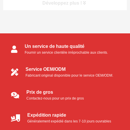
Développez plus !
Catégories de produits
Un service de haute qualité
Écouvillons pour salle blanche
Fournir un service clientèle irréprochable aux clients.
Écouvillons en mousse
Service OEM/ODM
Fabricant original disponible pour le service OEM/ODM.
Ecouvillons en microfibre
Écouvillons en polyester
Prix de gros
Contactez-nous pour un prix de gros
Écouvillons industriels en mousse
Expédition rapide
Kit de nettoyage pour imprimante thermique
Généralement expédié dans les 7-10 jours ouvrables