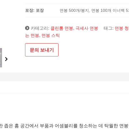
포장: 포장
면봉 500개/봉지, 면봉 100개 이너백 5
카테고리:
클린룸 면봉
,
극세사 면봉
태그:
면봉 
는 면봉
,
면봉 스틱
문의 보내기
요한 좁은 홈 공간에서 부품과 어셈블리를 청소하는 데 탁월한 면봉