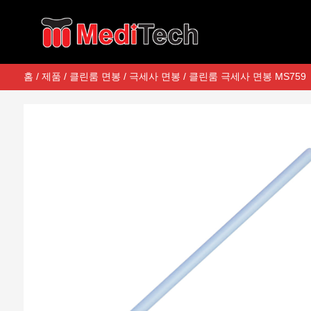
홈
/
제품
/
클린룸 면봉
/
극세사 면봉
/ 클린룸 극세사 면봉 MS759