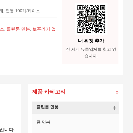
개, 면봉 100개/케이스
청소
,
클린룸 면봉
,
보푸라기 없
내 위챗 추가
전 세계 유통업체를 찾고 있
습니다.
제품 카테고리
클린룸 면봉
폼 면봉
입니다.