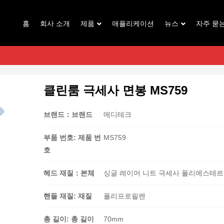
홈
회사 소개
제품
애플리케이션
뉴스
자주 묻
클린룸 극세사 면봉 MS759
브랜드：브랜드
메디테크
부품 번호: 제품 번
MS759
호
헤드 재질：본체
싱글 레이어 니트 극세사 폴리에스테르
핸들 재질: 재질
폴리프로필렌
총 길이: 총 길이
70mm