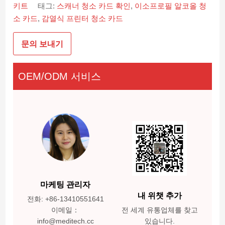
키트
태그:
스캐너 청소 카드 확인
,
이소프로필 알코올 청
소 카드
,
감열식 프린터 청소 카드
문의 보내기
OEM/ODM 서비스
마케팅 관리자
내 위챗 추가
전화: +86-13410551641
이메일：
전 세계 유통업체를 찾고
info@meditech.cc
있습니다.